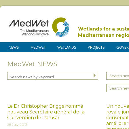
Wetlands for a sust
Mediterranean regi
NEWS
MEDWET
WETLANDS
PROJECTS
GOVER
MedWet NEWS
Search new
Search ne
Le Dr Christopher Briggs nommé
Un nouvea
nouveau Secrétaire général de la
royale jo
Convention de Ramsar
conservat
améliorer 
25 July 2013