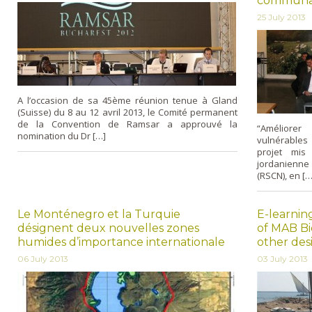
communau
25 July 2013
A l’occasion de sa 45ème réunion tenue à Gland
(Suisse) du 8 au 12 avril 2013, le Comité permanent
de la Convention de Ramsar a approuvé la
“Améliorer
nomination du Dr […]
vulnérables
projet mis
jordanienne
(RSCN), en […
Le Monténegro et la Turquie
E-learni
désignent deux nouvelles zones
of MAB Bi
humides d’importance internationale
other des
06 July 2013
03 July 2013