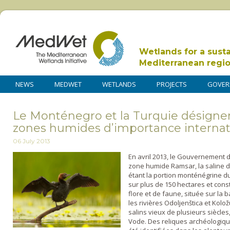
Wetlands for a sust
Mediterranean regi
NEWS
MEDWET
WETLANDS
PROJECTS
GOVER
Le Monténegro et la Turquie désigne
zones humides d’importance internat
06 July 2013
En avril 2013, le Gouvernement
zone humide Ramsar, la saline de
étant la portion monténégrine d
sur plus de 150 hectares et cons
flore et de faune, située sur la b
les rivières Odoljenštica et Kol
salins vieux de plusieurs siècles
Vode. Des reliques archéologique