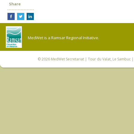
Share
MedWet is a Ramsar Regional Initiative.
© 2026
MedWet Secretariat
| Tour du Valat, Le Sambuc | 