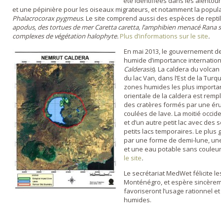
été identifiées dans les alentou
et une pépinière pour les oiseaux migrateurs, et notamment la popu
Phalacrocorax pygmeus
. Le site comprend aussi des espèces de reptil
apodus, des tortues de mer Caretta caretta, l’amphibien menacé Rana sh
complexes de végétation halophyte.
Plus d’informations sur le site
.
En mai 2013, le gouvernement de
humide d’importance internationa
Calderasis
). La caldera du volcan
du lac Van, dans l’Est de la Turqu
zones humides les plus important
orientale de la caldera est remp
des cratères formés par une ér
coulées de lave. La moitié occid
et d’un autre petit lac avec des
petits lacs temporaires. Le plus g
par une forme de demi-lune, u
et une eau potable sans couleur
le site
.
Le secrétariat MedWet félicite l
Monténégro, et espère sincèrem
favoriseront l’usage rationnel e
humides.