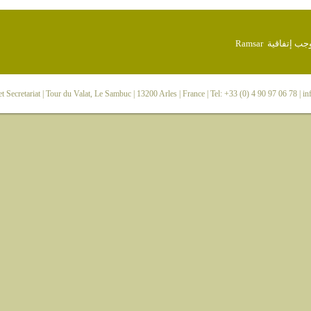
 Secretariat
| Tour du Valat, Le Sambuc | 13200 Arles | France | Tel: +33 (0) 4 90 97 06 78 |
in