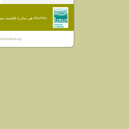
MedWet هي مبادرة إقليمية بموجب إتفاقية Ramsar
fo@medwet.org