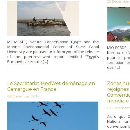
22 December
MEDASSET, Nature Conservation Egypt and the
Marine Environmental Center of Suez Canal
MIO-ECSDE &
University are pleased to inform you of the release
bureau de V
of the peer-reviewed report entitled “Egypt’s
pour le pr
Bardawil Lake: safe […]
formation lo
des […]
Le Secrétariat MedWet déménage en
Zones hum
Camargue en France
rejoignez
Conventio
03 December 2013
mondiale
03 December
Alors que 2
Nations uni
Convention d