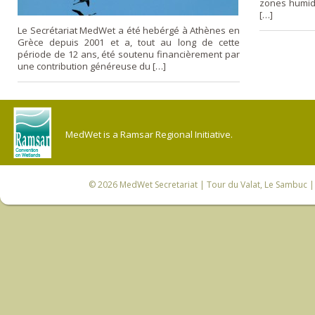
zones humide
[…]
Le Secrétariat MedWet a été hebérgé à Athènes en
Grèce depuis 2001 et a, tout au long de cette
période de 12 ans, été soutenu financièrement par
une contribution généreuse du […]
MedWet is a Ramsar Regional Initiative.
© 2026
MedWet Secretariat
| Tour du Valat, Le Sambuc | 