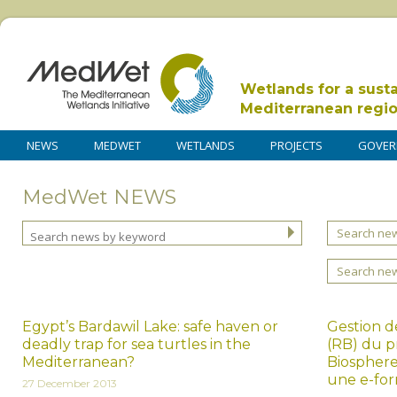
Wetlands for a sust
Mediterranean regi
NEWS
MEDWET
WETLANDS
PROJECTS
GOVER
MedWet NEWS
Search new
Search ne
Egypt’s Bardawil Lake: safe haven or
Gestion d
deadly trap for sea turtles in the
(RB) du 
Mediterranean?
Biosphere)
une e-for
27 December 2013