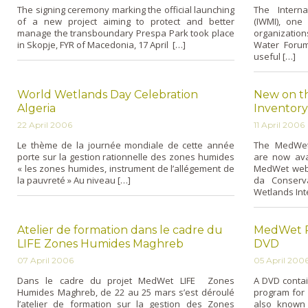
The signing ceremony marking the official launching
The Interna
of a new project aiming to protect and better
(IWMI), o­n
manage the transboundary Prespa Park took place
organization
in Skopje, FYR of Macedonia, 17 April […]
Water Forum
useful […]
World Wetlands Day Celebration
New on t
Algeria
Inventor
22 April 2006
11 April 2006
Le thème de la journée mondiale de cette année
The MedWet 
porte sur la gestion rationnelle des zones humides
are now avai
« les zones humides, instrument de l’allégement de
MedWet websi
la pauvreté » Au niveau […]
da Conserv
Wetlands Inte
Atelier de formation dans le cadre du
MedWet Re
LIFE Zones Humides Maghreb
DVD
07 April 2006
05 April 200
Dans le cadre du projet MedWet LIFE Zones
A DVD contain
Humides Maghreb, de 22 au 25 mars s’est déroulé
program for 
l’atelier de formation sur la gestion des Zones
also known