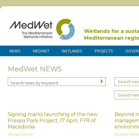
Wetlands for a sust
Mediterranean regi
NEWS
MEDWET
WETLANDS
PROJECTS
GOVER
MedWet NEWS
Search new
Search ne
Signing marks launching of the new
Beyond mo
Prespa Park Project, 17 April, FYR of
manageme
Macedonia
environm
28 April 2006
26 April 200