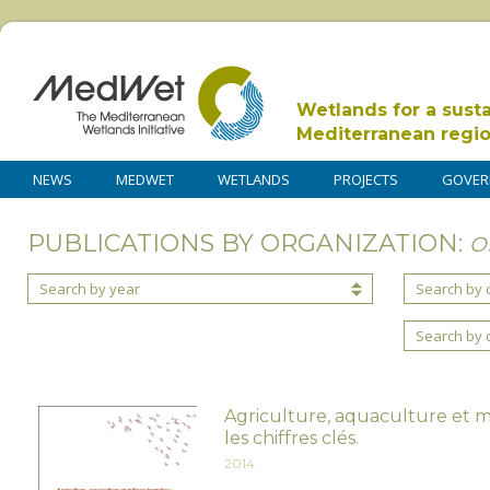
Wetlands for a sust
Mediterranean regi
NEWS
MEDWET
WETLANDS
PROJECTS
GOVER
PUBLICATIONS BY ORGANIZATION:
O
Search by year
Search by 
Search by 
Agriculture, aquaculture et m
les chiffres clés.
2014