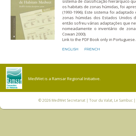
sistema de classificação hierárquico 
os habitats de zonas húmidas, foi apr
(1993-1996). Este sistema foi adaptado 
zonas húmidas dos Estados Unidos d
então sofreu várias adaptações que ne
nomeadamente o inventário de zonas
Cowan 2000).
Link to the PDF Book only in Portuguese.
ENGLISH
FRENCH
MedWet is a Ramsar Regional Initiative.
© 2026
MedWet Secretariat
| Tour du Valat, Le Sambuc | 