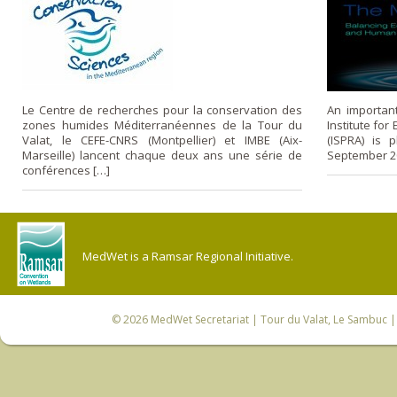
Le Centre de recherches pour la conservation des
An important
zones humides Méditerranéennes de la Tour du
Institute fo
Valat, le CEFE-CNRS (Montpellier) et IMBE (Aix-
(ISPRA) is 
Marseille) lancent chaque deux ans une série de
September 201
conférences […]
MedWet is a Ramsar Regional Initiative.
© 2026
MedWet Secretariat
| Tour du Valat, Le Sambuc | 