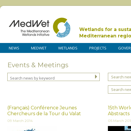
Wetlands for a sust
Mediterranean regi
NEWS
MEDWET
WETLANDS
PROJECTS
GOVER
Events & Meetings
Search new
Search ne
(Français) Conférence Jeunes
15th Worl
Chercheurs de la Tour du Valat
Abstracts
09 March 2014
05 March 20