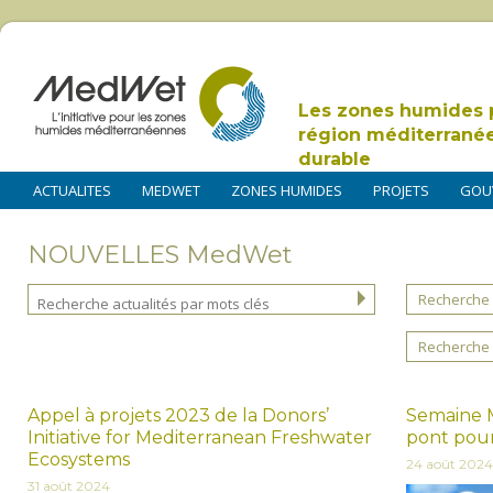
Les zones humides 
région méditerrané
durable
ACTUALITES
MEDWET
ZONES HUMIDES
PROJETS
GOU
NOUVELLES MedWet
Recherche 
Recherche 
Appel à projets 2023 de la Donors’
Semaine M
Initiative for Mediterranean Freshwater
pont pour 
Ecosystems
24 août 2024
31 août 2024