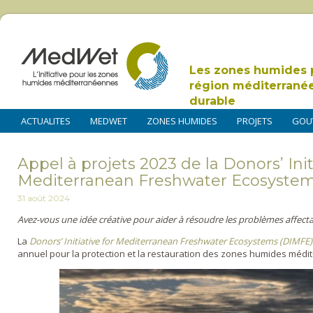
Les zones humides 
région méditerrané
durable
ACTUALITES
MEDWET
ZONES HUMIDES
PROJETS
GOU
Appel à projets 2023 de la Donors’ Init
Mediterranean Freshwater Ecosyste
31 août 2024
Avez-vous une idée créative pour aider à résoudre les problèmes affect
La
Donors’ Initiative for Mediterranean Freshwater Ecosystems (DIMFE)
annuel pour la protection et la restauration des zones humides méd