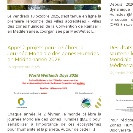
Depuis 2020
dynamique 
Humides (JMZ
Le vendredi 10 octobre 2025, s’est tenue en ligne la
le soutien d
première rencontre des villes accréditées « Villes
(OFB). En sav
des zones humides de la Convention de Ramsar »
en Méditerranée, coorganisée par MedWet et […]
Appel à projets pour célébrer la
Résultats
Journée Mondiale des Zones Humides
soutenir 
en Méditerranée 2026
Mondiale
Méditerr
18 septembre 2025
12 janvier 20
Chaque année, le 2 février, le monde célèbre la
Journée Mondiale des Zones Humides (JMZH) pour
Pour l’édit
sensibiliser à l’importance de ces écosystèmes
Zones Humid
pour l’humanité et la planète. Autour de cette […]
Biodiversité 