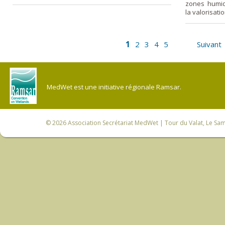
zones humid
la valorisati
1
2
3
4
5
Suivant
MedWet est une initiative régionale Ramsar.
© 2026
Association Secrétariat MedWet
| Tour du Valat, Le Sam