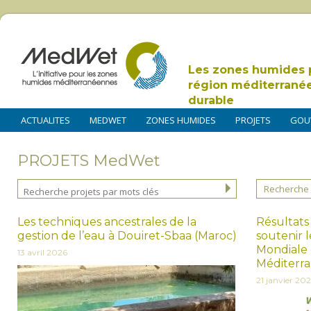
Les zones humides 
région méditerrané
durable
ACTUALITES
MEDWET
ZONES HUMIDES
PROJETS
GOU
PROJETS MedWet
Recherche 
Les techniques ancestrales de la
Résultats
gestion de l’eau à Douiret-Sbaa (Maroc)
soutenir 
Mondiale
13 avril 2026
Méditerr
21 janvier 20