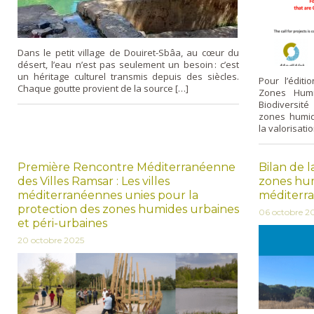
Dans le petit village de Douiret-Sbâa, au cœur du
désert, l’eau n’est pas seulement un besoin : c’est
un héritage culturel transmis depuis des siècles.
Pour l’édit
Chaque goutte provient de la source […]
Zones Humid
Biodiversité 
zones humid
la valorisati
Première Rencontre Méditerranéenne
Bilan de 
des Villes Ramsar : Les villes
zones hum
méditerranéennes unies pour la
méditerr
protection des zones humides urbaines
06 octobre 2
et péri-urbaines
20 octobre 2025