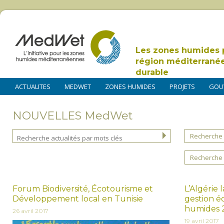
Les zones humides 
région méditerrané
durable
ACTUALITES
MEDWET
ZONES HUMIDES
PROJETS
GOU
NOUVELLES MedWet
Recherche 
Recherche 
Forum Biodiversité, Écotourisme et
L’Algérie 
Développement local en Tunisie
gestion é
humides 
26 avril 2017
19 avril 2017