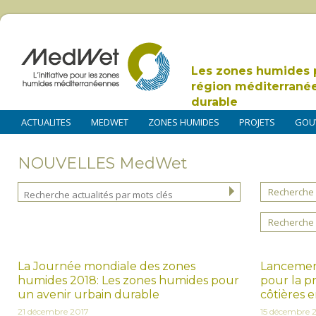
Les zones humides 
région méditerrané
durable
ACTUALITES
MEDWET
ZONES HUMIDES
PROJETS
GOU
NOUVELLES MedWet
Recherche 
Recherche 
La Journée mondiale des zones
Lancemen
humides 2018: Les zones humides pour
pour la p
un avenir urbain durable
côtières 
21 décembre 2017
15 décembre 