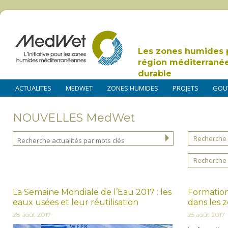
Les zones humides 
région méditerrané
durable
ACTUALITES
MEDWET
ZONES HUMIDES
PROJETS
GOU
NOUVELLES MedWet
Recherche 
Recherche 
La Semaine Mondiale de l’Eau 2017 : les
Formation 
eaux usées et leur réutilisation
dans les 
28 août 2017
25 août 2017