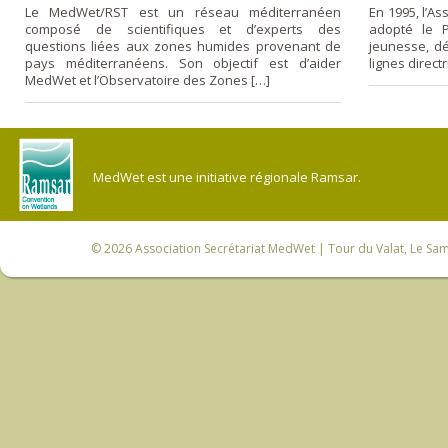
Le MedWet/RST est un réseau méditerranéen
En 1995, l’A
composé de scientifiques et d’experts des
adopté le P
questions liées aux zones humides provenant de
jeunesse, dé
pays méditerranéens. Son objectif est d’aider
lignes direct
MedWet et l’Observatoire des Zones […]
MedWet est une initiative régionale Ramsar.
© 2026
Association Secrétariat MedWet
| Tour du Valat, Le Sam