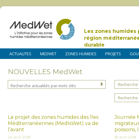
Les zones humides 
région méditerrané
durable
ACTUALITES
MEDWET
ZONES HUMIDES
PROJETS
GOU
NOUVELLES MedWet
Recherche 
Recherche 
Le projet des zones humides des îles
Journée M
Méditerranéennes (MedIsWet) va de
migrateur
l’avant
poissons, 
24 avril 2018
18 avril 2018