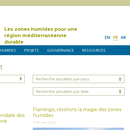
Les zones humides pour une
région méditerranéenne
EN
FR
AR
durable
 HUMIDES
PROJETS
GOUVERNANCE
RESSOURCES
t
Recherche actualités par pays
Recherche actualités par date
Flamingo, révélons la magie des zones
ondiale des
humides
rie
11 février 2025