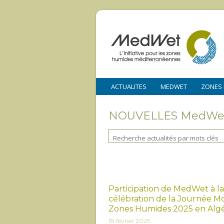
ACTUALITES
MEDWET
ZONES
NOUVELLES MedWe
Participation de MedWet à la
célébration de la Journée M
Zones Humides 2025 en Algé
18 février 2025