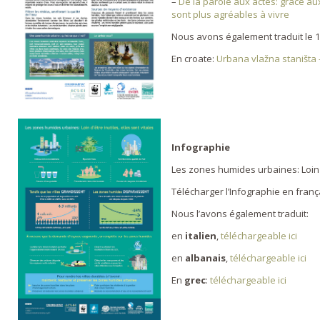
–
De la parole aux actes: grâce au
sont plus agréables à vivre
Nous avons également traduit le 1e
En croate:
Urbana vlažna staništa –
Infographie
Les zones humides urbaines: Loin d’
Télécharger l’Infographie en fran
Nous l’avons également traduit:
en
italien
,
téléchargeable ici
en
albanais
,
téléchargeable ici
En
grec
:
téléchargeable ici