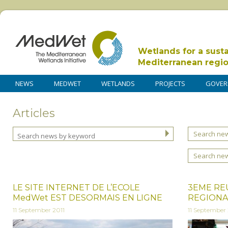
Wetlands for a sust
Mediterranean regi
NEWS
MEDWET
WETLANDS
PROJECTS
GOVER
Articles
Search new
Search ne
LE SITE INTERNET DE L’ECOLE
3EME REU
MedWet EST DESORMAIS EN LIGNE
REGIONA
11 September 2011
11 September 