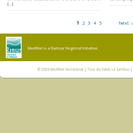
[…]
1
2
3
4
5
Next 
MedWet is a Ramsar Regional Initiative.
© 2026
MedWet Secretariat
| Tour du Valat, Le Sambuc | 