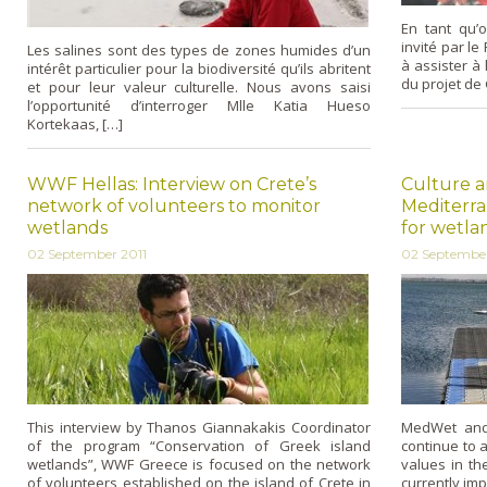
En tant qu’
invité par le
Les salines sont des types de zones humides d’un
à assister à
intérêt particulier pour la biodiversité qu’ils abritent
du projet de
et pour leur valeur culturelle. Nous avons saisi
l’opportunité d’interroger Mlle Katia Hueso
Kortekaas, […]
WWF Hellas: Interview on Crete’s
Culture a
network of volunteers to monitor
Mediterra
wetlands
for wetla
02 September 2011
02 September
This interview by Thanos Giannakakis Coordinator
MedWet and
of the program “Conservation of Greek island
continue to a
wetlands”, WWF Greece is focused on the network
values in th
of volunteers established on the island of Crete in
currently im