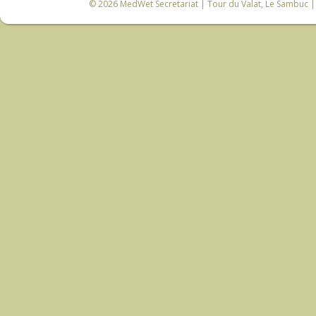
© 2026
MedWet Secretariat
| Tour du Valat, Le Sambuc | 