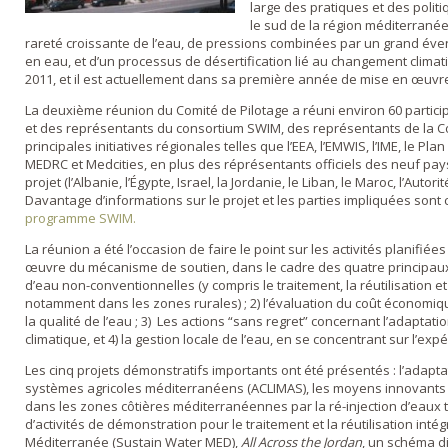
large des pratiques et des polit
le sud de la région méditerranée
rareté croissante de l’eau, de pressions combinées par un grand évent
en eau, et d’un processus de désertification lié au changement climati
2011, et il est actuellement dans sa première année de mise en œuvr
La deuxième réunion du Comité de Pilotage a réuni environ 60 partic
et des représentants du consortium SWIM, des représentants de la 
principales initiatives régionales telles que l’EEA, l’EMWIS, l’IME, le P
MEDRC et Medcities, en plus des réprésentants officiels des neuf pay
projet (l’Albanie, l’Égypte, Israel, la Jordanie, le Liban, le Maroc, l’Autori
Davantage d’informations sur le projet et les parties impliquées sont 
programme SWIM.
La réunion a été l’occasion de faire le point sur les activités planifi
œuvre du mécanisme de soutien, dans le cadre des quatre principaux p
d’eau non-conventionnelles (y compris le traitement, la réutilisation e
notamment dans les zones rurales) ; 2) l’évaluation du coût économi
la qualité de l’eau ; 3) Les actions “sans regret” concernant l’adapta
climatique, et 4) la gestion locale de l’eau, en se concentrant sur l’ex
Les cinq projets démonstratifs importants ont été présentés : l’adap
systèmes agricoles méditerranéens (ACLIMAS), les moyens innovants
dans les zones côtières méditerranéennes par la ré-injection d’eaux
d’activités de démonstration pour le traitement et la réutilisation in
Méditerranée (Sustain Water MED),
All Across the Jordan
, un schéma di