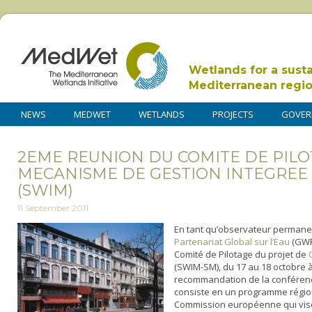
Wetlands for a sust
Mediterranean regi
NEWS
MEDWET
WETLANDS
PROJECTS
GOVER
2EME REUNION DU COMITE DE PIL
MECANISME DE GESTION INTEGREE
(SWIM)
11 September 2011
En tant qu’observateur permanent
Partenariat Global sur l’Eau
(GWP
Comité de Pilotage du projet de
(SWIM-SM), du 17 au 18 octobre 
recommandation de la conférence
consiste en un programme région
Commission européenne qui vise