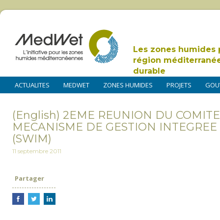
Les zones humides 
région méditerrané
durable
ACTUALITES
MEDWET
ZONES HUMIDES
PROJETS
GOU
(English) 2EME REUNION DU COMIT
MECANISME DE GESTION INTEGREE
(SWIM)
11 septembre 2011
Partager