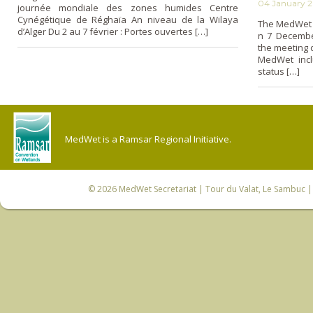
04 January 
journée mondiale des zones humides Centre
Cynégétique de Réghaïa An niveau de la Wilaya
The MedWet S
d’Alger Du 2 au 7 février : Portes ouvertes […]
n 7 December
the meeting 
MedWet incl
status […]
MedWet is a Ramsar Regional Initiative.
© 2026
MedWet Secretariat
| Tour du Valat, Le Sambuc | 