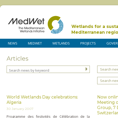
Wetlands for a sust
Mediterranean regi
NEWS
MEDWET
WETLANDS
PROJECTS
GOVER
Articles
Search new
Search ne
World Wetlands Day celebrations:
Now onlin
Algeria
Meeting 
Group, 7 
30 January 2007
Switzerla
Programme des festivités de Célébration de la