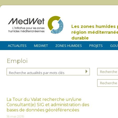
Les zones humides 
région méditerrané
durable
ACTUALITES
MEDWET
ZONES HUMIDES
PROJETS
GOU
Emploi
Recherche 
Recherche 
La Tour du Valat recherche un/une
Consultant(e) SIG et administration des
bases de données géoréférencées
16 mai 2019