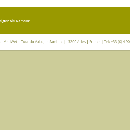
régionale Ramsar.
iat MedWet
| Tour du Valat, Le Sambuc | 13200 Arles | France | Tel: +33 (0) 4 9