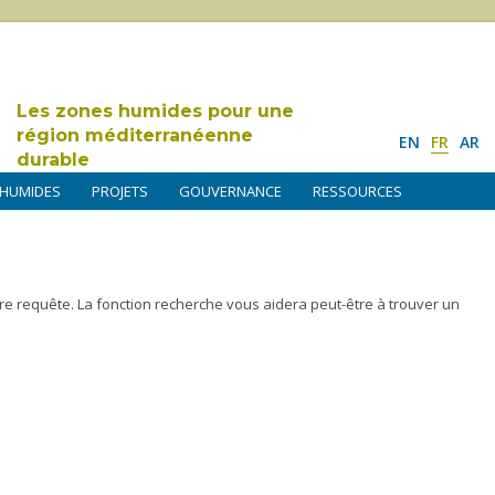
Les zones humides pour une
région méditerranéenne
EN
FR
AR
durable
 HUMIDES
PROJETS
GOUVERNANCE
RESSOURCES
tre requête. La fonction recherche vous aidera peut-être à trouver un