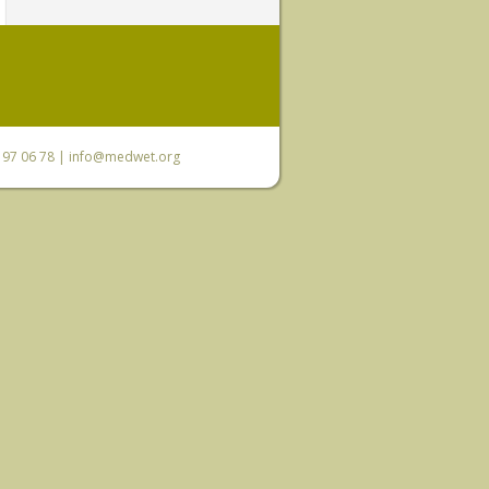
0 97 06 78 |
info@medwet.org