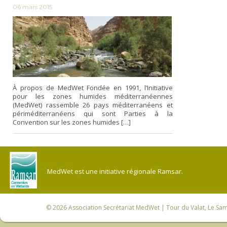
06 mars 2015
À propos de MedWet Fondée en 1991, l’Initiative
pour les zones humides méditerranéennes
(MedWet) rassemble 26 pays méditerranéens et
périméditerranéens qui sont Parties à la
Convention sur les zones humides […]
MedWet est une initiative régionale Ramsar.
© 2026
Association Secrétariat MedWet
| Tour du Valat, Le Sam