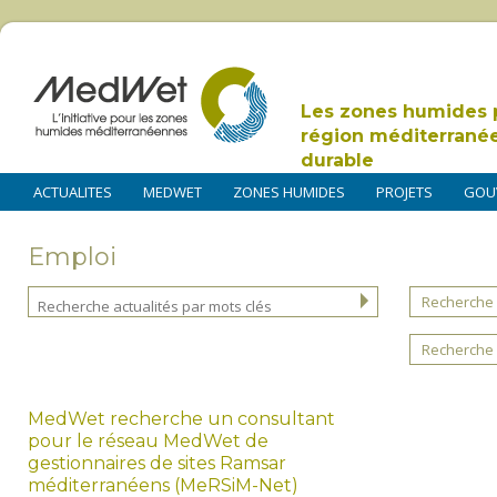
Les zones humides 
région méditerrané
durable
ACTUALITES
MEDWET
ZONES HUMIDES
PROJETS
GOU
Emploi
Recherche 
Recherche 
MedWet recherche un consultant
pour le réseau MedWet de
gestionnaires de sites Ramsar
méditerranéens (MeRSiM-Net)