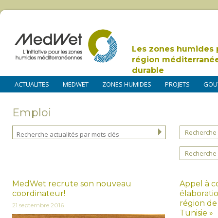
Les zones humides 
région méditerrané
durable
ACTUALITES
MEDWET
ZONES HUMIDES
PROJETS
GOU
Emploi
Recherche 
Recherche 
MedWet recrute son nouveau
Appel à c
coordinateur!
élaborati
région de
21 septembre 2016
Tunisie »