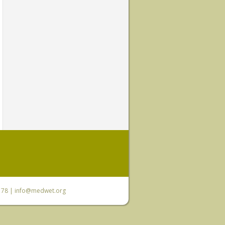
6 78 |
info@medwet.org