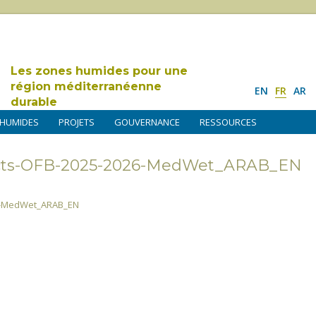
Les zones humides pour une
région méditerranéenne
EN
FR
AR
durable
 HUMIDES
PROJETS
GOUVERNANCE
RESSOURCES
ects-OFB-2025-2026-MedWet_ARAB_EN
26-MedWet_ARAB_EN