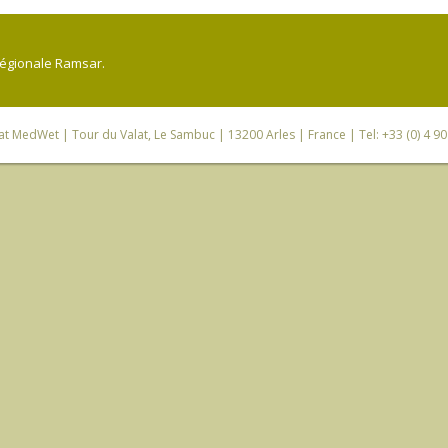
régionale Ramsar.
iat MedWet
| Tour du Valat, Le Sambuc | 13200 Arles | France | Tel: +33 (0) 4 9