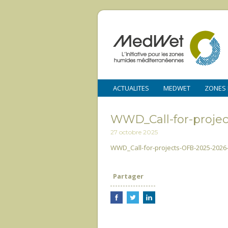
ACTUALITES
MEDWET
ZONES
WWD_Call-for-proj
27 octobre 2025
WWD_Call-for-projects-OFB-2025-20
Partager