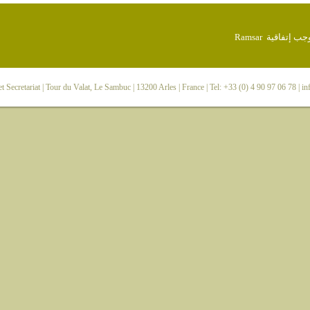
 Secretariat
| Tour du Valat, Le Sambuc | 13200 Arles | France | Tel: +33 (0) 4 90 97 06 78 |
in