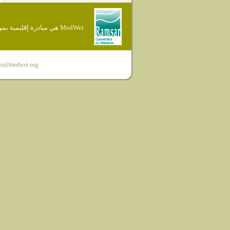
MedWet هي مبادرة إقليمية بموجب إتفاقية Ramsar
fo@medwet.org