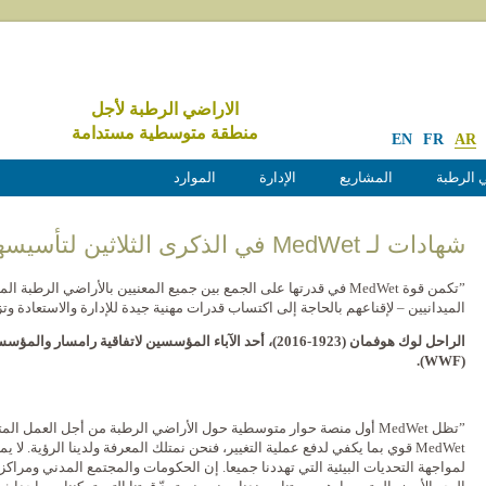
الاراضي الرطبة لأجل
منطقة متوسطية مستدامة
EN
FR
AR
 الرطبة
المشاريع
الإدارة
الموارد
شهادات لـ MedWet في الذكرى الثلاثين لتأسيسها
”تكمن قوة MedWet في قدرتها على الجمع بين جميع المعنيين بالأراضي ال
الميدانيين – لإقناعهم بالحاجة إلى اكتساب قدرات مهنية جيدة للإدارة والاستعادة وت
الراحل لوك هوفمان (1923-2016)، أحد الآباء المؤسسين لاتفاقية 
(WWF).
”تظل MedWet أول منصة حوار متوسطية حول الأراضي الرطبة من أجل العمل ا
MedWet قوي بما يكفي لدفع عملية التغيير، فنحن نمتلك المعرفة ولدينا الرؤية
. لا ي
لمواجهة التحديات البيئية التي تهددنا جميعا. إن الحكومات والمجتمع المدني ومراك