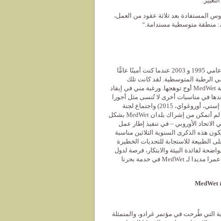
لتغيير.
وس المستفادة بعد ثلاثة عقود من العمل،
ترك: منطقة متوسطية مستدامة.“
”لقد كان من دواعي سروري حقًا أن أخدم مبادرة MedWet في الفترة الممتدة بين عامي 1995 و 2003 عندما كنت أمينًا عامًّا
ضي الرطبة المتوسطية. لقد كانت تلك
الاجتماعات في جيربا وفالنسيا وإزمير ولشبونة مناسبات لا تُنسى، حينها شهدت شعلة MedWet أوج توهجها. ورغبة مني في إيقاد
خدماتي للعمل كمنسق MedWet في عام 2014 لأشارك بعدها في مناسبات أخرى لا تُنسى مثل أجورا
البحر الأبيض المتوسط ​​في مؤتمر الأطراف المتعاقدة في إتفاقية رامسار (بونتا ديل إستي، أوروغواي، 2015) واجتماع لجنة
MedWet التوجيهية (MedWet/Com) في باريس في فبراير 2016. ولكن لسوء الحظ، لم أتمكن من إشراك بلدان MedWet بشكل
 الاتحاد الأوروبي – في تنفيذ إطار عمل
آمل بشدة أن تكون هذه الذكرى السنوية الثلاثين مناسبة
ل القائمة على الطبيعة للاستجابة للتحديات الخطيرة
واضحة لفائدة البيئة والابتكار، فرصة لدول
الاتحاد الأوروبي الأعضاء في MedWet للعب دور رائد في مواجهة هذا التحدي. أتمنى عمرا مديدا لـ MedWet في خدمة بحرنا
M
 النظر في الفكرة الأصلية التي طُرحت في مؤتمر غرادو، والمتمثلة