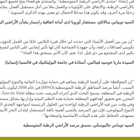
في إنشاء “منتدى الأراضي الرطبة المتوسطية”. والمنتدى هو فضاء يتيح لجميع المهتم
بالأراضي الرطبة، والاتفاق على الأولويات والعمل معًا من أجل مستقبل أفضل. ينتا
زخمًا مرة أخرى، وقد يكون هذا مدخلا لاحتفال ذو معنى بهذه الذكرى السنوية.“
السيد توبياس سالاثاي، مستشار أوروبا لدى أمانة اتفاقية رامسار بشأن الأراضي ال
”إن من بين أفضل الأشياء التي حدثت لي خلال فترة الثلاثين عامًا من العمل الدؤوب
تكويني لصداقات رائعة، وأن جهودنا الجماعية كان لها تأثير إيجابي على الناس لتصب
بكثير لدى المجتمع من ذي قبل. لذا، نعم، كان الأمر يستحق هذا العناء!“
السيدة ماريا خوسيه فينالس، أستاذة في جامعة البوليتكنيك في فالنسيا (إسبانيا)
”إن المحافظة على أراضينا الرطبة يساهم في حماية مواردنا المائية والتنوع البيو
وفي وقت تبرز فيه الأراضي الرطبة كواحدة من الحلول الرئيسية لمواجهة التحدي ال
التنوع البيولوجي، فإن دور المرصد يكتسي أهمية بالغة كمستشار لبلدان البحر الأبيض
تستهدف الحفاظ على هذه البيئات الأساسية واستعادتها”.
السيد توماس جاليوسكي، منسق مرصد الأراضي الرطبة المتوسطية