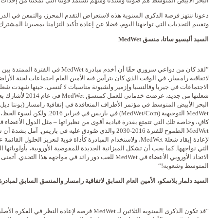
البحر الأبيض المتوسط ​​هم صوتنا وسندنا ومنهم نستمدّ قوتنا التي تمكننا من إحداث ا
دعونا ننتهز فرصة الذكرى السنوية هذه لاستعراض التقدم المحرز، والتمعن في الدر
وتقييم التحديات التي تواجهنا اليوم، فضلا عن إعادة تأكيد التزامنا بمصيرنا المش
السيد أليسيو ساتا، منسق MedWet
لاتفاقية رامسار، في الوقت الذي كان يترأس فيه الأمين العام اجتماعات لجنة الأرا
شعلتها من جديد، عرضت 
كافٍ، وخاصة تلك التي تتمتع بقدرة قيادية أقوى من نظيراتها – مثل الدول الأعضاء في
MedWet الطموح للفترة 2016-2030 والذي صُودق عليه في باريس. 
لإعادة إيقاد شعلة MedWet، ولاستخدام المبادرة كأداة قوية لتعزيز الحلو
التي نواجهها. كما يجب أن تشكل الميزانية الجديدة للمفوضية الأوروبية، بأولوياتها ال
المتوسط وشعوبه!“
السيد دلمار بلاسكو، الأمين العام السابق لاتفاقية رامسار والمنسق السابق لمبادرة edWet
”قد تكون الذكرى السنوية الثلاثين لـ MedWet فرصة لإعادة