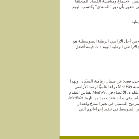
ين الاجتماع ومناقشة القضايا المتعلقة
بني شعور بأن دور “المنتدى” يكتسب اليوم
رطبة
 من أجل الأراضي الرطبة المتوسطية ​​هو
ح الأراضي الرطبة اليوم ذات قيمة أفضل
لوجي، فضلا عن ضمان رفاهية السكان. ولهذا
السبب، أُنشأ مرصد المناطق الرطبة المتوسطية (MWO) في عام 2008 ليكون بالنسبة MedWet ذراعا علميًّا لرصد الأراضي
الرطبة في المنطقة. يسمح البحث الذي أجراه المرصد، تحت مظلة Tour du Valat، للبلدان الأعضاء في MedWet بقياس التقدم
المحرز نحو تحقيق أهدافهم المتعلقة بحماية هذه النظم البيئية وإدارتها بشكل مستدام. وفي بداية عقد جديد من تاريخ MedWet،
مزدوج المتمثل في تغير المناخ وفقدان
 المتوسط ​​في تنفيذ إجراءاتهم التي