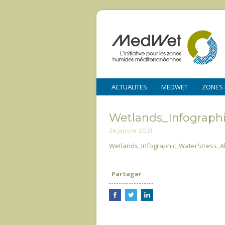
ACTUALITES
MEDWET
ZONES
Wetlands_Infograph
26 janvier 2021
Wetlands_Infographic_WaterStress_A
Partager