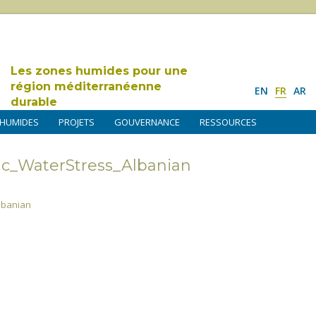
Les zones humides pour une
région méditerranéenne
EN
FR
AR
durable
 HUMIDES
PROJETS
GOUVERNANCE
RESSOURCES
ic_WaterStress_Albanian
lbanian