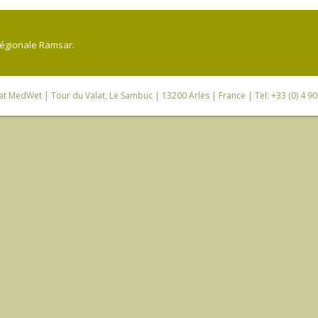
régionale Ramsar.
iat MedWet
| Tour du Valat, Le Sambuc | 13200 Arles | France | Tel: +33 (0) 4 9