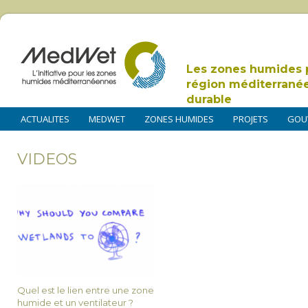
Les zones humides 
région méditerrané
durable
ACTUALITES
MEDWET
ZONES HUMIDES
PROJETS
GOU
VIDEOS
Quel est le lien entre une zone
humide et un ventilateur ?