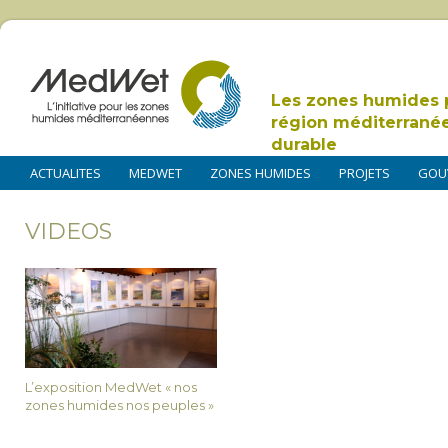
Les zones humides 
région méditerrané
durable
ACTUALITES
MEDWET
ZONES HUMIDES
PROJETS
GOU
VIDEOS
L’exposition MedWet « nos
zones humides nos peuples »