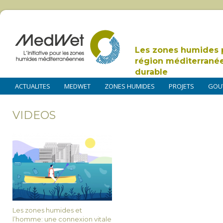
Les zones humides 
région méditerrané
durable
ACTUALITES
MEDWET
ZONES HUMIDES
PROJETS
GOU
VIDEOS
Les zones humides et
l’homme: une connexion vitale