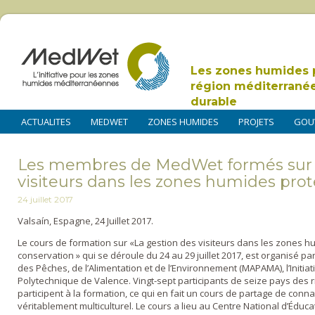
Les zones humides 
région méditerrané
durable
ACTUALITES
MEDWET
ZONES HUMIDES
PROJETS
GOU
Les membres de MedWet formés sur l
visiteurs dans les zones humides pro
24 juillet 2017
Valsaín, Espagne, 24 Juillet 2017.
Le cours de formation sur «La gestion des visiteurs dans les zones hu
conservation » qui se déroule du 24 au 29 juillet 2017, est organisé par
des Pêches, de l’Alimentation et de l’Environnement (MAPAMA), l’Initiat
Polytechnique de Valence. Vingt-sept participants de seize pays des 
participent à la formation, ce qui en fait un cours de partage de conn
véritablement multiculturel. Le cours a lieu au Centre National d’Édu