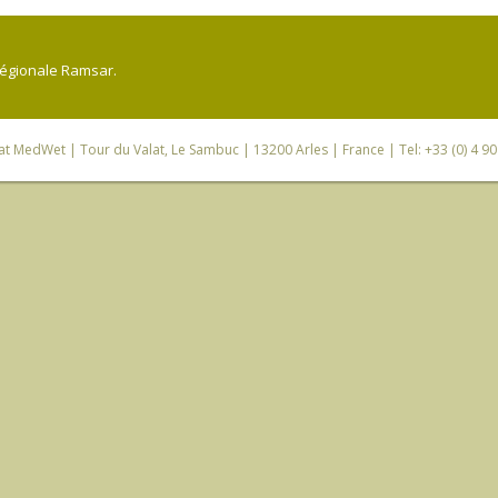
régionale Ramsar.
iat MedWet
| Tour du Valat, Le Sambuc | 13200 Arles | France | Tel: +33 (0) 4 9