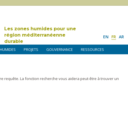
Les zones humides pour une
région méditerranéenne
EN
FR
AR
durable
 HUMIDES
PROJETS
GOUVERNANCE
RESSOURCES
tre requête. La fonction recherche vous aidera peut-être à trouver un