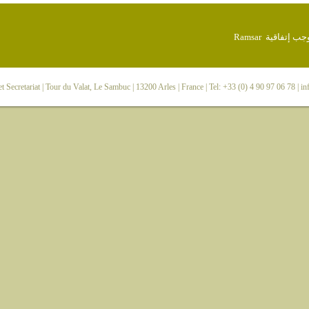
 Secretariat
| Tour du Valat, Le Sambuc | 13200 Arles | France | Tel: +33 (0) 4 90 97 06 78 |
in