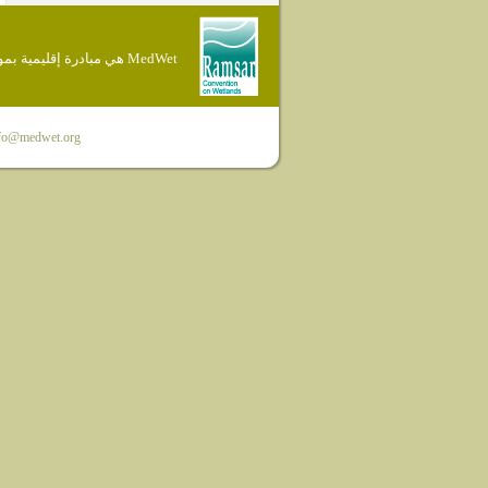
MedWet هي مبادرة إقليمية بموجب إتفاقية Ramsar
fo@medwet.org