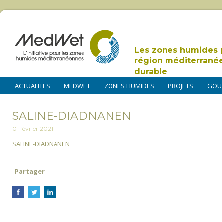
Les zones humides 
région méditerrané
durable
ACTUALITES
MEDWET
ZONES HUMIDES
PROJETS
GOU
SALINE-DIADNANEN
01 février 2021
SALINE-DIADNANEN
Partager