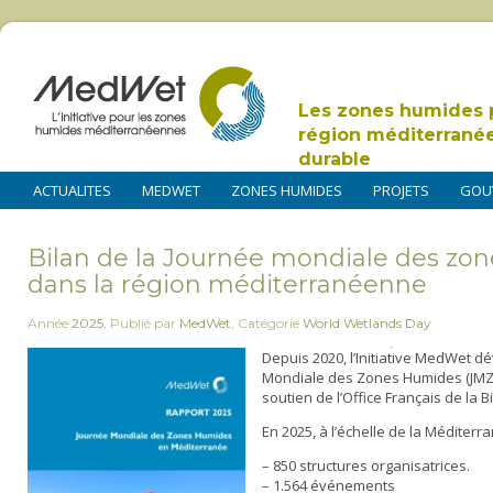
Les zones humides 
région méditerrané
durable
ACTUALITES
MEDWET
ZONES HUMIDES
PROJETS
GOU
Bilan de la Journée mondiale des zo
dans la région méditerranéenne
Année
2025
,
Publié par
MedWet
,
Catégorie
World Wetlands Day
Depuis 2020, l’Initiative MedWet 
Mondiale des Zones Humides (JMZH
soutien de l’Office Français de la B
En 2025, à l’échelle de la Méditerra
– 850 structures organisatrices.
– 1.564 événements