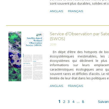
sont souvent plus durables, solides et c
ANGLAIS
FRANÇAIS
Service d’Observation par Sat
(SWOS)
2019
En dépit d’être des hotspots de biod
écosystémiques inestimables, les
écosystèmes qui déclinent le plu
informations sur leurs emplaceme
caractéristiques écologiques ainsi q
souvent rares et difficiles d’accès. Le 
limitée de leur état dans les politiques e
ANGLAIS
FRANÇAIS
1
2
3
4
…
8
Suivan