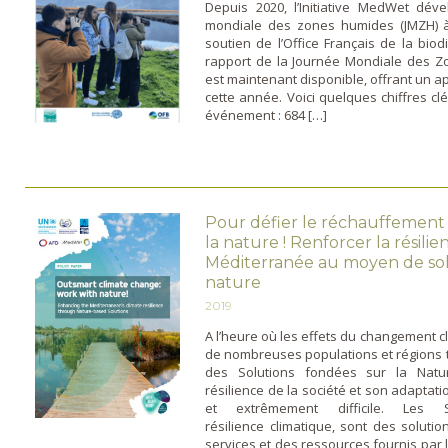
Depuis 2020, l’Initiative MedWet dé
mondiale des zones humides (JMZH) à 
soutien de l’Office Français de la biod
rapport de la Journée Mondiale des 
est maintenant disponible, offrant un 
cette année. Voici quelques chiffres cl
événement : 684 […]
Pour défier le réchauffement
la nature ! Renforcer la résili
Méditerranée au moyen de sol
nature
2019
A l’heure où les effets du changement c
de nombreuses populations et régions 
des Solutions fondées sur la Natur
résilience de la société et son adapta
et extrêmement difficile. Les S
résilience climatique, sont des solut
services et des ressources fournis par 