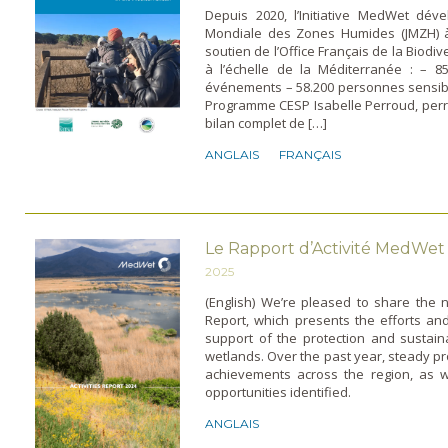
Depuis 2020, l’Initiative MedWet dé
Mondiale des Zones Humides (JMZH) à 
soutien de l’Office Français de la Biodive
à l’échelle de la Méditerranée : – 85
événements – 58.200 personnes sensi
Programme CESP Isabelle Perroud, pe
bilan complet de […]
ANGLAIS
FRANÇAIS
Le Rapport d’Activité MedWet
2025
(English) We’re pleased to share the 
Report, which presents the efforts and
support of the protection and susta
wetlands. Over the past year, steady p
achievements across the region, as w
opportunities identified.
ANGLAIS