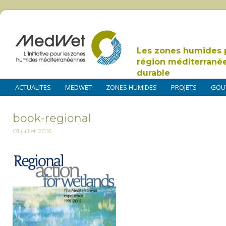
Les zones humides 
région méditerrané
durable
ACTUALITES
MEDWET
ZONES HUMIDES
PROJETS
GOU
book-regional
01 juillet 2016