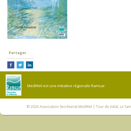
Partager
MedWet est une initiative régionale Ramsar.
© 2026
Association Secrétariat MedWet
| Tour du Valat, Le Sam