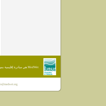
MedWet هي مبادرة إقليمية بموجب إتفاقية Ramsar
fo@medwet.org