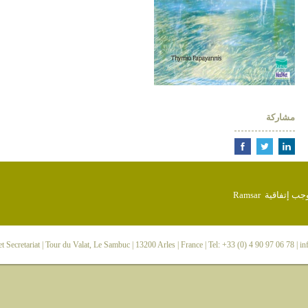
مشاركة
 Secretariat
| Tour du Valat, Le Sambuc | 13200 Arles | France | Tel: +33 (0) 4 90 97 06 78 |
in