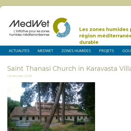
Les zones humides 
région méditerrané
durable
ACTUALITES
MEDWET
ZONES HUMIDES
PROJETS
GOU
Saint Thanasi Church in Karavasta Vil
06 février 2019