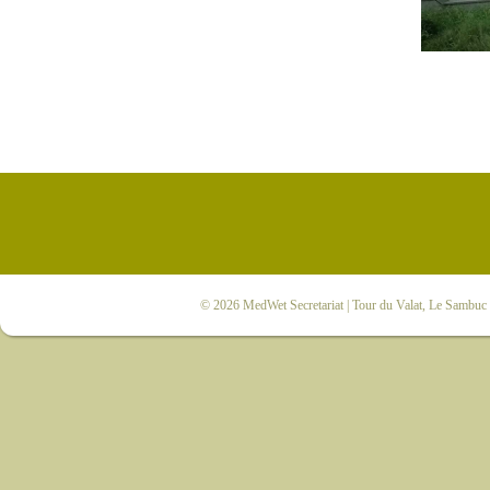
© 2026
MedWet Secretariat
| Tour du Valat, Le Sambuc |