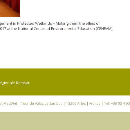
gement in Protected Wetlands – Making them the allies of
2017 at the National Centre of Environmental Education (CENEAM),
régionale Ramsar.
iat MedWet
| Tour du Valat, Le Sambuc | 13200 Arles | France | Tel: +33 (0) 4 9