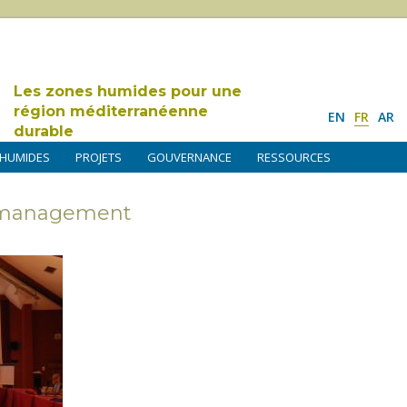
Les zones humides pour une
région méditerranéenne
EN
FR
AR
durable
 HUMIDES
PROJETS
GOUVERNANCE
RESSOURCES
s management