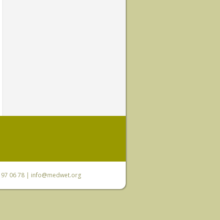
0 97 06 78 |
info@medwet.org