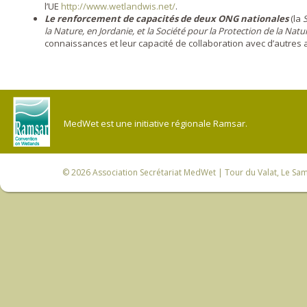
l’UE
http://www.wetlandwis.net/
.
Le renforcement de capacités de deux ONG nationales
(la
la Nature, en Jordanie, et la Société pour la Protection de la Natu
connaissances et leur capacité de collaboration avec d’autres 
MedWet est une initiative régionale Ramsar.
© 2026
Association Secrétariat MedWet
| Tour du Valat, Le Sam