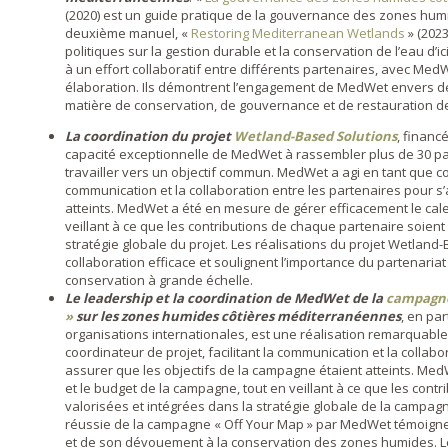
(2020) est un guide pratique de la gouvernance des zones humi
deuxième manuel, «
Restoring Mediterranean Wetlands
» (2023
politiques sur la gestion durable et la conservation de l’eau d’
à un effort collaboratif entre différents partenaires, avec MedW
élaboration. Ils démontrent l’engagement de MedWet envers d
matière de conservation, de gouvernance et de restauration 
La coordination du projet
Wetland-Based Solutions
, financ
capacité exceptionnelle de MedWet à rassembler plus de 30 pa
travailler vers un objectif commun. MedWet a agi en tant que coo
communication et la collaboration entre les partenaires pour s’
atteints. MedWet a été en mesure de gérer efficacement le calen
veillant à ce que les contributions de chaque partenaire soient
stratégie globale du projet. Les réalisations du projet Wetlan
collaboration efficace et soulignent l’importance du partenariat
conservation à grande échelle.
Le leadership et la coordination de MedWet de la
campagne
»
sur les zones humides côtières méditerranéennes
, en pa
organisations internationales, est une réalisation remarquabl
coordinateur de projet, facilitant la communication et la collab
assurer que les objectifs de la campagne étaient atteints. Med
et le budget de la campagne, tout en veillant à ce que les cont
valorisées et intégrées dans la stratégie globale de la campag
réussie de la campagne « Off Your Map » par MedWet témoigne
et de son dévouement à la conservation des zones humides. L