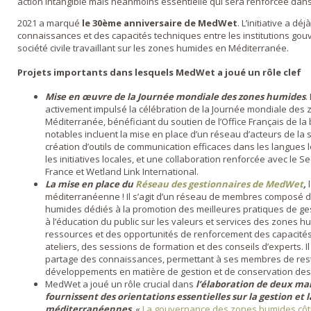
action intangible mais néanmoins essentielle qui sera renforcée dan
2021 a marqué
le 30ème anniversaire de MedWet
. L’initiative a d
connaissances et des capacités techniques entre les institutions gouv
société civile travaillant sur les zones humides en Méditerranée.
Projets importants dans lesquels MedWet a joué un rôle clef
Mise en œuvre de la Journée mondiale des zones humides
.
activement impulsé la célébration de la Journée mondiale des 
Méditerranée, bénéficiant du soutien de l’Office Français de la b
notables incluent la mise en place d’un réseau d’acteurs de la so
création d’outils de communication efficaces dans les langues 
les initiatives locales, et une collaboration renforcée avec le S
France et Wetland Link International.
La mise en place du
Réseau des gestionnaires de MedWet
,
méditerranéenne ! Il s’agit d’un réseau de membres composé d
humides dédiés à la promotion des meilleures pratiques de ges
à l’éducation du public sur les valeurs et services des zones h
ressources et des opportunités de renforcement des capacit
ateliers, des sessions de formation et des conseils d’experts. Il
partage des connaissances, permettant à ses membres de rest
développements en matière de gestion et de conservation de
MedWet a joué un rôle crucial dans
l’élaboration de deux ma
fournissent des orientations essentielles sur la gestion et
méditerranéennes
. «
La gouvernance des zones humides côt