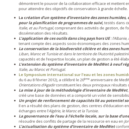
démontrent le pouvoir de la collaboration efficace et mettent e
pour atteindre des objectifs de conservation à grande échelle.
La c
réation d’un système d’inventaire des zones humides, 
pour la planification de programmes de suivi,
testés dans ci
Italie, et au Portugal
, comprenant des activités de gestion, de fo
dissémination des résultats.
L’application de ces outils dans cinq pays hors UE
: l’Albanie,
tenant compte des aspects socio-économiques des zones hum
La conservation de la biodiversité côtière et des zones hu
Liban, Maroc et Tunisie et dans le territoire de l’Autorité palestin
capacités et de l’expertise locale, un plan de gestion a été éla
L’extension du système d’inventaire de MedWet à neuf rég
Italie, au Maroc et Portugal.
Le Symposium international sur l’eau et les zones humi
ème
du 6 au 8 février 2012), a célébré le 20
anniversaire de Med
Orientations d’Agadir
constituent les deux principaux résultats
La mise à jour de la méthodologie d’inventaire de MedWet
créé une base de données et a comporté un volet de sensibilis
Un projet de renforcement de capacités lié au potentiel 
Il en a résulté des plans de gestion, des centres d’éducation e
échanges entre l’
Algérie, le Maroc et la Tunisie.
La gouvernance de l’eau à l’échelle locale, sur la base d’u
résoudre des conflits de partage de la ressource en eau en
Jo
L’actualisation du système d’inventaire de MedWet
confor