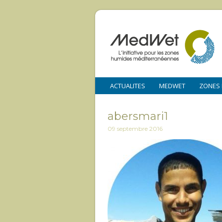
ACTUALITES
MEDWET
ZONES
abersmari1
09 septembre 2016