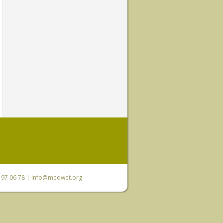
0 97 06 78 |
info@medwet.org