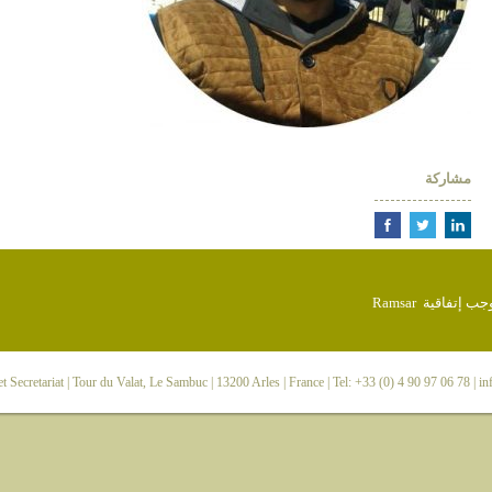
مشاركة
 Secretariat
| Tour du Valat, Le Sambuc | 13200 Arles | France | Tel: +33 (0) 4 90 97 06 78 |
in