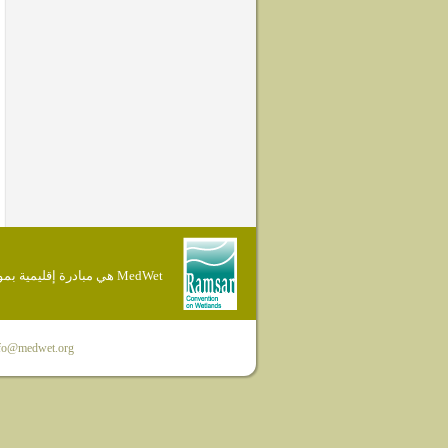
MedWet هي مبادرة إقليمية بموجب إتفاقية Ramsar
fo@medwet.org