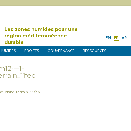
Les zones humides pour une
région méditerranéenne
EN
FR
AR
durable
 HUMIDES
PROJETS
GOUVERNANCE
RESSOURCES
12-–-1-
rrain_11feb
_visite_terrain_11feb