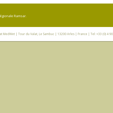
régionale Ramsar.
iat MedWet
| Tour du Valat, Le Sambuc | 13200 Arles | France | Tel: +33 (0) 4 9