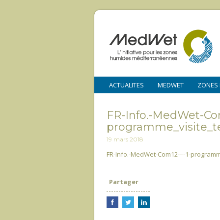
ACTUALITES
MEDWET
ZONES
FR-Info.-MedWet-Com
programme_visite_te
19 mars 2018
FR-Info.-MedWet-Com12-–-1-programme
Partager