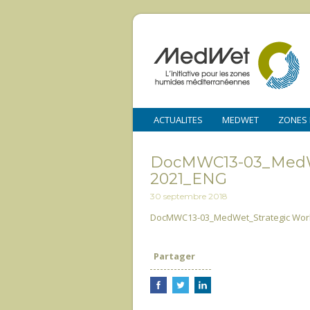
ACTUALITES
MEDWET
ZONES
DocMWC13-03_MedWe
2021_ENG
30 septembre 2018
DocMWC13-03_MedWet_Strategic Work
Partager