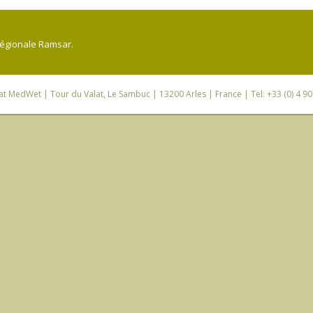
régionale Ramsar.
iat MedWet
| Tour du Valat, Le Sambuc | 13200 Arles | France | Tel: +33 (0) 4 9