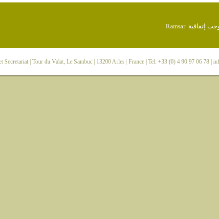
 Secretariat
| Tour du Valat, Le Sambuc | 13200 Arles | France | Tel: +33 (0) 4 90 97 06 78 |
in