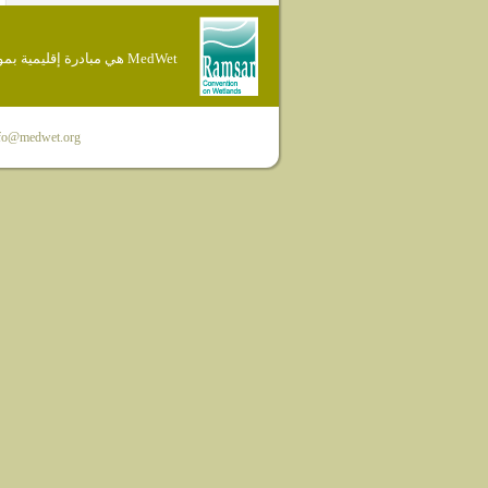
MedWet هي مبادرة إقليمية بموجب إتفاقية Ramsar
fo@medwet.org